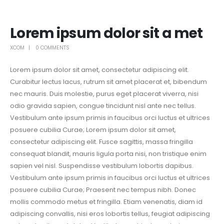
Lorem ipsum dolor sit a met
XCOM
0 COMMENTS
Lorem ipsum dolor sit amet, consectetur adipiscing elit.
Curabitur lectus lacus, rutrum sit amet placerat et, bibendum
nec mauris. Duis molestie, purus eget placerat viverra, nisi
odio gravida sapien, congue tincidunt nisl ante nec tellus.
Vestibulum ante ipsum primis in faucibus orci luctus et ultrices
posuere cubilia Curae; Lorem ipsum dolor sit amet,
consectetur adipiscing elit. Fusce sagittis, massa fringilla
consequat blandit, mauris ligula porta nisi, non tristique enim
sapien vel nisl. Suspendisse vestibulum lobortis dapibus.
Vestibulum ante ipsum primis in faucibus orci luctus et ultrices
posuere cubilia Curae; Praesent nec tempus nibh. Donec
mollis commodo metus et fringilla. Etiam venenatis, diam id
adipiscing convallis, nisi eros lobortis tellus, feugiat adipiscing