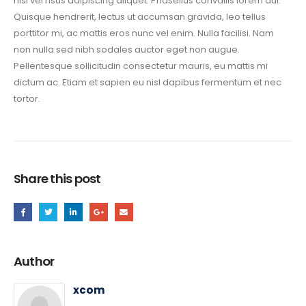
nisl vel risus adipiscing aliquet. Phasellus convallis lorem dui.
Quisque hendrerit, lectus ut accumsan gravida, leo tellus
porttitor mi, ac mattis eros nunc vel enim. Nulla facilisi. Nam
non nulla sed nibh sodales auctor eget non augue.
Pellentesque sollicitudin consectetur mauris, eu mattis mi
dictum ac. Etiam et sapien eu nisl dapibus fermentum et nec
tortor.
Share this post
Author
xcom