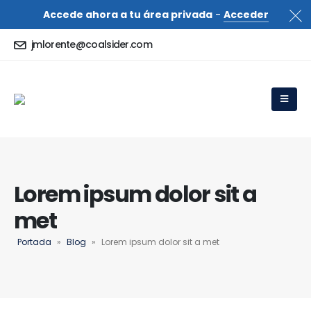
Accede ahora a tu área privada
-
Acceder
jmlorente@coalsider.com
Lorem ipsum dolor sit a
met
Portada
»
Blog
»
Lorem ipsum dolor sit a met