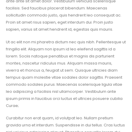
ante ante sit amet dolor. Vestibulum vehicula scelerisque
facilisis. Sed faucibus placerat bibendum. Maecenas
sollicitudin commodo justo, quis hendrerit leo consequat ac.
Proin sit amet risus sapien, eget interdum dui. Proin justo
sapien, varius sit amet hendrerit id, egestas quis mauris.
Ut ac elit non mi pharetra dictum nec quis nibh. Pellentesque ut
fringilla elit. Aliquam non ipsum id leo eleifend sagittis id a
lorem. Sociis natoque penatibus et magnis dis parturient
montes, nascetur ridiculus mus. Aliquam massa mauris,
viverra et rhoncus a, feugiat ut sem. Quisque ultricies diam
tempus quam molestie vitae sodales dolor sagittis. Praesent
commodo sodales purus. Maecenas scelerisque ligula vitae
leo adipiscing a facilisis nisl ullamcorper. Vestibulum ante
ipsum primis in faucibus orci luctus et ultrices posuere cubilia
Curae;
Curabitur non erat quam, id volutpat leo. Nullam pretium
gravida urna et interdum. Suspendisse in dui tellus. Cras luctus